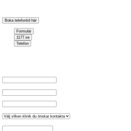
dina frågor och hjälper dig att boka en tid för förundersökning inför
linsbytesoperation.
Boka telefontid här
Formulär
1177.se
Telefon
Välkommen att kontakta oss, om du inte har något ärende kopplat
till ditt personnummer fyll i dina uppgifter och välj klinik, tryck sen
på skicka.
Namn
*
E-post
Telefonnummer
*
Klinik
*
Meddelande