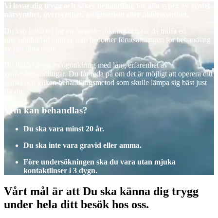
Vi lovar dig trygg och säker behandling för alla typer av synfel -
närsynthet, översynthet, astigmatism eller ålderssynthet.
Du kan boka tid för en förundersökning och får då träffa en
specialutbildad optiker som bedömer förutsättningen för behandling
av just dina ögon.
Du träffar även en ögonkirurg med lång erfarenhet av
synfelsbehandlingar. Du får reda på om det är möjligt att operera ditt
synfel och vilken behandlingsmetod som skulle lämpa sig bäst just
för dig.
Vem kan behandlas?
Du ska vara minst 20 år.
Du ska inte vara gravid eller amma.
Före undersökningen ska du vara utan mjuka
kontaktlinser i 3 dygn.
Vårt mål är att Du ska känna dig trygg
under hela ditt besök hos oss.