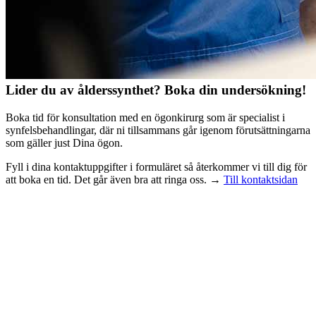
Lider du av ålderssynthet? Boka din undersökning!
Boka tid för konsultation med en ögonkirurg som är specialist i
synfelsbehandlingar, där ni tillsammans går igenom förutsättningarna
som gäller just Dina ögon.
Fyll i dina kontaktuppgifter i formuläret så återkommer vi till dig för
att boka en tid. Det går även bra att ringa oss. →
Till kontaktsidan
Kostnadsfri konsultation
Passa på och boka en kostnadsfri konsultation, inför ett eventuellt
linsbyte, där våra optiker och ögonläkare gör olika mätningar samt
diskuterar dina behov med dig. Fyll i formuläret så kontaktar vi dig!
Boka telefontid
Boka en telefontid när det passar dig. Vi ringer upp för att svara på