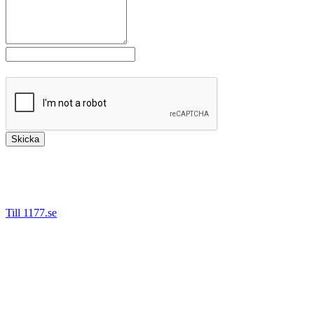
*
Fält markerade med
är obligatoriska.
Skicka
Bäst är att kontakta oss via 1177.se då det är säkert att ange
personnummer denna väg. Vi kan då hjälpa dig direkt om du tex
behöver nytt recept, önskar boka om eller avboka en tid.
Till 1177.se
Det går även bra nå oss på telefon.
Tel: 08-55 777 680 (Stockholm)
Tel: 016-200 64 60 (Eskilstuna)
Tel: 021-665 67 00 (Västerås)
Tel: 026-442 25 20 (Gävle)