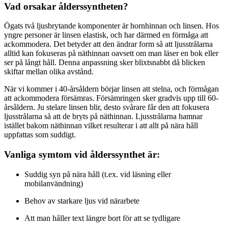
Vad orsakar ålderssyntheten?
Ögats två ljusbrytande komponenter är hornhinnan och linsen. Hos
yngre personer är linsen elastisk, och har därmed en förmåga att
ackommodera. Det betyder att den ändrar form så att ljusstrålarna
alltid kan fokuseras på näthinnan oavsett om man läser en bok eller
ser på långt håll. Denna anpassning sker blixtsnabbt då blicken
skiftar mellan olika avstånd.
När vi kommer i 40-årsåldern börjar linsen att stelna, och förmågan
att ackommodera försämras. Försämringen sker gradvis upp till 60-
årsåldern. Ju stelare linsen blir, desto svårare får den att fokusera
ljusstrålarna så att de bryts på näthinnan. Ljusstrålarna hamnar
istället bakom näthinnan vilket resulterar i att allt på nära håll
uppfattas som suddigt.
Vanliga symtom vid ålderssynthet är:
Suddig syn på nära håll (t.ex. vid läsning eller
mobilanvändning)
Behov av starkare ljus vid närarbete
Att man håller text längre bort för att se tydligare