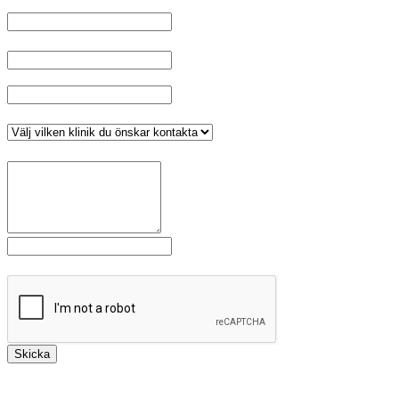
Namn
*
E-post
Telefonnummer
*
Klinik
*
Meddelande
*
Fält markerade med
är obligatoriska.
Skicka
Bäst är att kontakta oss via 1177.se då det är säkert att ange