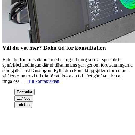
Vill du vet mer? Boka tid för konsultation
Boka tid för konsultation med en ögonkirurg som är specialist i
synfelsbehandlingar, där ni tillsammans går igenom förutsättningarna
som gäller just Dina ögon. Fyll i dina kontaktuppgifter i formuläret
så återkommer vi till dig för att boka en tid. Det går även bra att
ringa oss. →
Till kontaktsidan
Formulär
1177.se
Telefon
Välkommen att kontakta oss, om du inte har något ärende kopplat
till ditt personnummer fyll i dina uppgifter och välj klinik, tryck sen
på skicka.