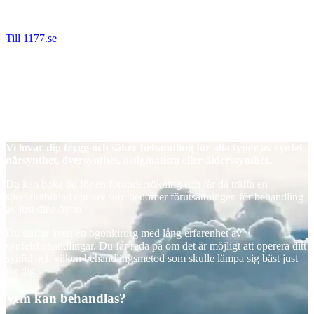
personnummer denna väg. Vi kan då hjälpa dig direkt om du tex
behöver nytt recept, önskar boka om eller avboka en tid.
Till 1177.se
Det går även bra nå oss på telefon.
Tel: 08-55 777 680 (Stockholm)
Tel: 016-200 64 60 (Eskilstuna)
Tel: 021-665 67 00 (Västerås)
Tel: 026-442 25 20 (Gävle)
Vi lovar dig trygg och säker behandling för alla typer av synfel -
närsynthet, översynthet, astigmatism eller ålderssynthet.
Du kan boka tid för en förundersökning och får då träffa en
specialutbildad optiker som bedömer förutsättningen för behandling
av just dina ögon.
Du träffar även en ögonkirurg med lång erfarenhet av
synfelsbehandlingar. Du får reda på om det är möjligt att operera ditt
synfel och vilken behandlingsmetod som skulle lämpa sig bäst just
för dig.
Vem kan behandlas?