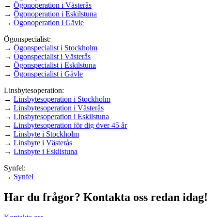
→
Ögonoperation i Västerås
→
Ögonoperation i Eskilstuna
→
Ögonoperation i Gävle
Ögonspecialist:
→
Ögonspecialist i Stockholm
→
Ögonspecialist i Västerås
→
Ögonspecialist i Eskilstuna
→
Ögonspecialist i Gävle
Linsbytesoperation:
→
Linsbytesoperation i Stockholm
→
Linsbytesoperation i Västerås
→
Linsbytesoperation i Eskilstuna
→
Linsbytesoperation för dig över 45 år
→
Linsbyte i Stockholm
→
Linsbyte i Västerås
→
Linsbyte i Eskilstuna
Synfel:
→
Synfel
Har du frågor?
Kontakta oss redan idag!