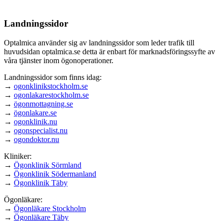
person.
Landningssidor
Optalmica använder sig av landningssidor som leder trafik till
huvudsidan optalmica.se detta är enbart för marknadsföringssyfte av
våra tjänster inom ögonoperationer.
Landningssidor som finns idag:
→
ogonklinikstockholm.se
→
ogonlakarestockholm.se
→
ögonmottagning.se
→
ögonlakare.se
→
ogonklinik.nu
→
ogonspecialist.nu
→
ogondoktor.nu
Kliniker:
→
Ögonklinik Sörmland
→
Ögonklinik Södermanland
→
Ögonklinik Täby
Ögonläkare:
→
Ögonläkare Stockholm
→
Ögonläkare Täby