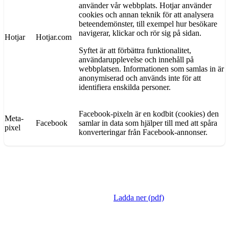
använder vår webbplats. Hotjar använder
cookies och annan teknik för att analysera
beteendemönster, till exempel hur besökare
navigerar, klickar och rör sig på sidan.
Hotjar
Hotjar.com
Syftet är att förbättra funktionalitet,
användarupplevelse och innehåll på
webbplatsen. Informationen som samlas in är
anonymiserad och används inte för att
identifiera enskilda personer.
Facebook-pixeln är en kodbit (cookies) den
Meta-
Facebook
samlar in data som hjälper till med att spåra
pixel
konverteringar från Facebook-annonser.
Integritetspolicy
Här kan du läsa om våra integritetspolicy när det gäller GDPR.
Dokument skapades 2022-01-01:
Ladda ner (pdf)
Har du frågor till personuppgiftsansvarig på Optalmica.
Sänd ett mail till info(@)optalmica.se därefter kontaktar ansvarig