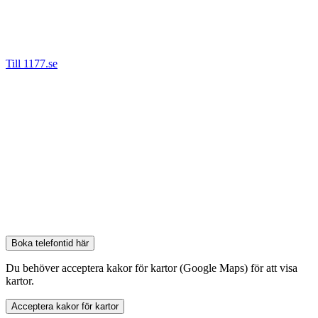
Bäst är att kontakta oss via 1177.se då det är säkert att ange
personnummer denna väg. Vi kan då hjälpa dig direkt om du tex
behöver nytt recept, önskar boka om eller avboka en tid.
Till 1177.se
Det går även bra nå oss på telefon.
Tel: 08-55 777 680 (Stockholm)
Tel: 016-200 64 60 (Eskilstuna)
Tel: 021-665 67 00 (Västerås)
Tel: 026-442 25 20 (Gävle)
Boka telefontid
Bli uppringd vid en tid som passar dig för att diskutera möjlighet för
att slippa glasögon.
Boka telefontid här
Du behöver acceptera kakor för kartor (Google Maps) för att visa
kartor.
Acceptera kakor för kartor