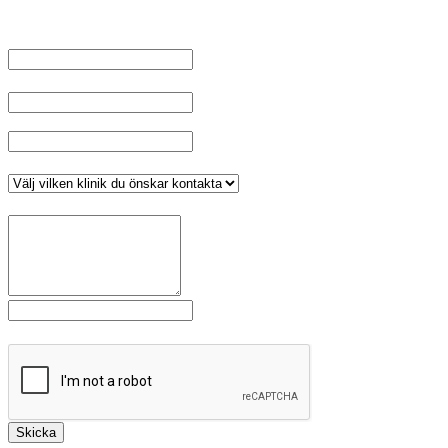
på skicka.
Namn
*
E-post
Telefonnummer
*
Klinik
*
Meddelande
*
Fält markerade med
är obligatoriska.
Skicka