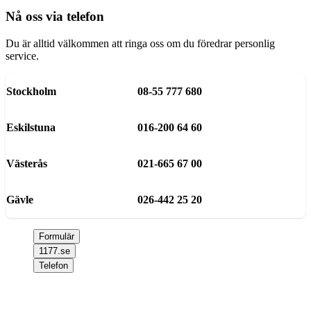
Nå oss via telefon
Du är alltid välkommen att ringa oss om du föredrar personlig
service.
Stockholm
08-55 777 680
Eskilstuna
016-200 64 60
Västerås
021-665 67 00
Gävle
026-442 25 20
Formulär
1177.se
Telefon
Välkommen att kontakta oss, om du inte har något ärende kopplat
till ditt personnummer fyll i dina uppgifter och välj klinik, tryck sen