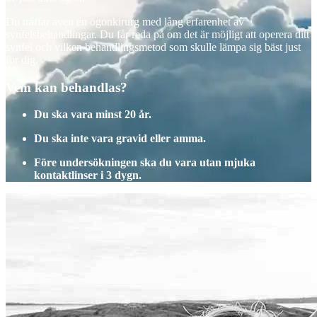
Du träffar även en ögonkirurg med lång erfarenhet av
synfelsbehandlingar. Du får reda på om det är möjligt att operera ditt
synfel och vilken behandlingsmetod som skulle lämpa sig bäst just
för dig.
Vem kan behandlas?
Du ska vara minst 20 år.
Du ska inte vara gravid eller amma.
Före undersökningen ska du vara utan mjuka
kontaktlinser i 3 dygn.