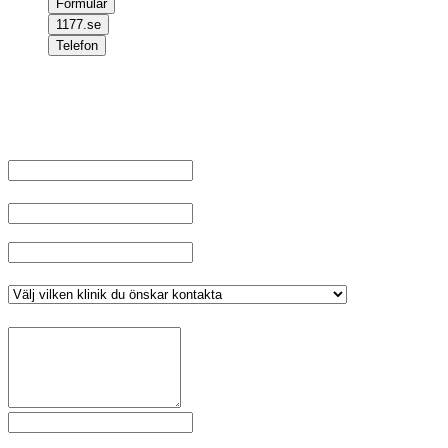
Formulär
1177.se
Telefon
Välkommen att kontakta oss, om du inte har något ärende kopplat
till ditt personnummer fyll i dina uppgifter och välj klinik, tryck sen
på skicka.
Namn
*
E-post
Telefonnummer
*
Klinik
*
Meddelande
*
Fält markerade med
är obligatoriska.