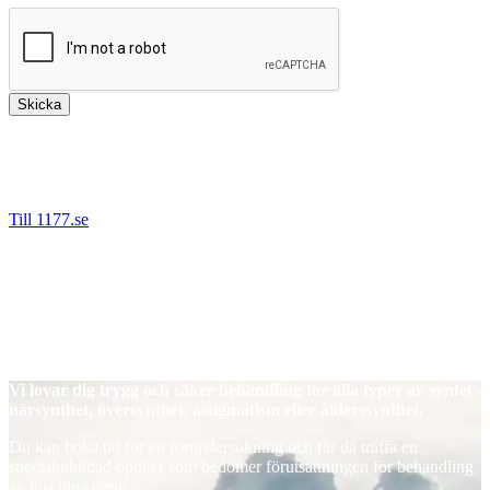
Skicka
Bäst är att kontakta oss via 1177.se då det är säkert att ange
personnummer denna väg. Vi kan då hjälpa dig direkt om du tex
behöver nytt recept, önskar boka om eller avboka en tid.
Till 1177.se
Det går även bra nå oss på telefon.
Tel: 08-55 777 680 (Stockholm)
Tel: 016-200 64 60 (Eskilstuna)
Tel: 021-665 67 00 (Västerås)
Tel: 026-442 25 20 (Gävle)
Vi lovar dig trygg och säker behandling för alla typer av synfel -
närsynthet, översynthet, astigmatism eller ålderssynthet.
Du kan boka tid för en förundersökning och får då träffa en
specialutbildad optiker som bedömer förutsättningen för behandling
av just dina ögon.