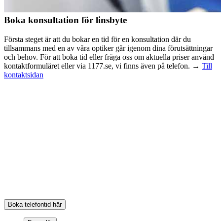
Boka konsultation för linsbyte
Första steget är att du bokar en tid för en konsultation där du
tillsammans med en av våra optiker går igenom dina förutsättningar
och behov. För att boka tid eller fråga oss om aktuella priser använd
kontaktformuläret eller via 1177.se, vi finns även på telefon. →
Till
kontaktsidan
Kostnadsfri konsultation
Passa på och boka en kostnadsfri konsultation, inför ett eventuellt
linsbyte, där våra optiker och ögonläkare gör olika mätningar samt
diskuterar dina behov med dig. Fyll i formuläret så kontaktar vi dig!
Boka telefontid
Boka en telefontid när det passar dig. Vi ringer upp för att svara på
dina frågor och hjälper dig att boka en tid för förundersökning inför
linsbytesoperation.
Boka telefontid här