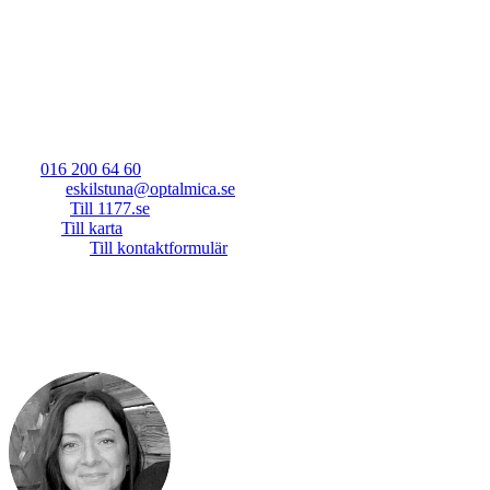
Adress
:
Fristadstorget 10
632 18, Eskilstuna
Vi finns på samma ingång som SEB (banken), där hittar du oss på
plan 3.
Tel
:
016 200 64 60
E-post
:
eskilstuna@optalmica.se
1177.se
:
Till 1177.se
Karta
:
Till karta
Formulär
:
Till kontaktformulär
Öppettider
:
Måndag - Torsdag: 8.00 till 16.00
Fredag: 8.00 till 15.00
Stängt röda dagar, helgdagar.