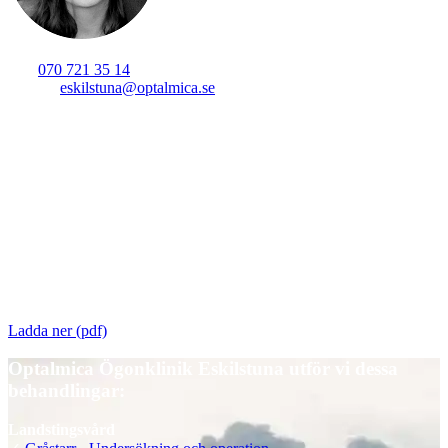
Verksamhetschef
:
Jeanette Lundin
Tel:
070 721 35 14
E-post
:
eskilstuna@optalmica.se
Vi har börjat med elektroniska kallelser via SMS
Du får ett sms med en länk. När du trycker på länken ser du vår
logga och rutor för att identifiera dig med Bank-ID. Vill du hellre få
kallelsen per post? Kontakta oss via telefon eller e-post.
Broschyr inför gråstarrsoperation
Här kan du ladda ner vår broschyr med information om
förberedelser, operation och eftervård.
Ladda ner (pdf)
Optalmica Ögonklinik Eskilstuna utför vi dessa
behandlingar:
Landstingsvård