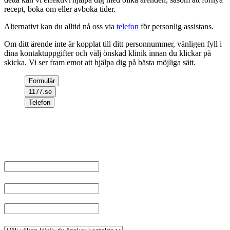
recept, boka om eller avboka tider.
Alternativt kan du alltid nå oss via
telefon
för personlig assistans.
Om ditt ärende inte är kopplat till ditt personnummer, vänligen fyll i
dina kontaktuppgifter och välj önskad klinik innan du klickar på
skicka. Vi ser fram emot att hjälpa dig på bästa möjliga sätt.
Formulär
1177.se
Telefon
Välkommen att kontakta oss, om du inte har något ärende kopplat
till ditt personnummer fyll i dina uppgifter och välj klinik, tryck sen
på skicka.
Namn
*
E-post
Telefonnummer
*
Klinik