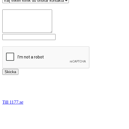
*
Meddelande
*
Fält markerade med
är obligatoriska.
Skicka
Bäst är att kontakta oss via 1177.se då det är säkert att ange
personnummer denna väg. Vi kan då hjälpa dig direkt om du tex
behöver nytt recept, önskar boka om eller avboka en tid.
Till 1177.se
Det går även bra nå oss på telefon.
Tel: 08-55 777 680 (Stockholm)
Tel: 016-200 64 60 (Eskilstuna)