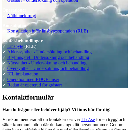
✓
Gråstarr - Undersökning och operation
Operationer
✓
Näthinnekirurgi
Konsultation
✓
Konsultation inför linsbytesoperation (RLE)
Synfelsbehandlingar
✓
Linsbyte
(RLE)
✓
Ålderssynthet - Undersökning och behandling
✓
Brytningsfel - Undersökning och behandling
✓
Närsynthet - Undersökning och behandling
✓
Översynthet - Undersökning och behandling
✓
ICL implantation
✓
Operation med EDOF linser
✓
Redan är opererad för gråstarr
Kontaktformulär
Har du frågor eller behöver hjälp? Vi finns här för dig!
Vi rekommenderar att du kontaktar oss via
1177.se
för en trygg och
säker kommunikation där du kan ange ditt personnummer. Genom
detta kan vi effektivt hjälpa dig med olika ärenden, såsom att förnya