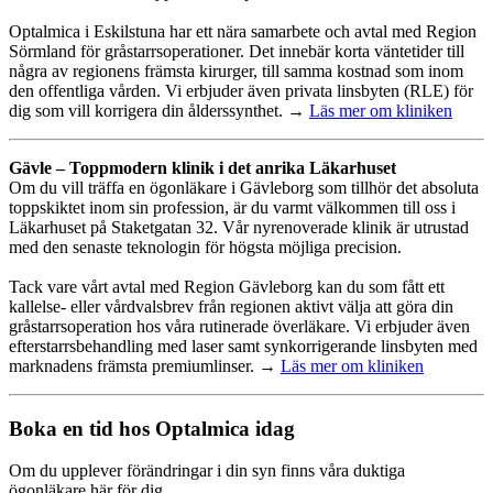
Optalmica i Eskilstuna har ett nära samarbete och avtal med Region
Sörmland för gråstarrsoperationer. Det innebär korta väntetider till
några av regionens främsta kirurger, till samma kostnad som inom
den offentliga vården. Vi erbjuder även privata linsbyten (RLE) för
dig som vill korrigera din ålderssynthet. →
Läs mer om kliniken
Gävle – Toppmodern klinik i det anrika Läkarhuset
Om du vill träffa en ögonläkare i Gävleborg som tillhör det absoluta
toppskiktet inom sin profession, är du varmt välkommen till oss i
Läkarhuset på Staketgatan 32. Vår nyrenoverade klinik är utrustad
med den senaste teknologin för högsta möjliga precision.
Tack vare vårt avtal med Region Gävleborg kan du som fått ett
kallelse- eller vårdvalsbrev från regionen aktivt välja att göra din
gråstarrsoperation hos våra rutinerade överläkare. Vi erbjuder även
efterstarrsbehandling med laser samt synkorrigerande linsbyten med
marknadens främsta premiumlinser. →
Läs mer om kliniken
Boka en tid hos Optalmica idag
Om du upplever förändringar i din syn finns våra duktiga
ögonläkare här för dig.