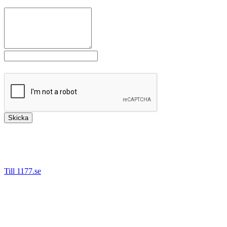
*
Meddelande
*
Fält markerade med
är obligatoriska.
Skicka
Bäst är att kontakta oss via 1177.se då det är säkert att ange
personnummer denna väg. Vi kan då hjälpa dig direkt om du tex
behöver nytt recept, önskar boka om eller avboka en tid.
Till 1177.se
Det går även bra nå oss på telefon.
Tel: 08-55 777 680 (Stockholm)
Tel: 016-200 64 60 (Eskilstuna)
Tel: 021-665 67 00 (Västerås)