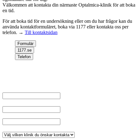
Välkommen att kontakta din närmaste Optalmica-klinik för att boka
en tid.
För att boka tid för en undersökning eller om du har frågor kan du
använda kontaktformuläret, boka via 1177 eller kontakta oss per
telefon. →
Till kontaktsidan
Formulär
1177.se
Telefon
Välkommen att kontakta oss, om du inte har något ärende kopplat
till ditt personnummer fyll i dina uppgifter och välj klinik, tryck sen
på skicka.
Namn
*
E-post
Telefonnummer
*
Klinik