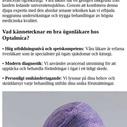
avancerad ögonkirurgi. Våra läkare har en gedigen bakgrund från
landets ledande universitetssjukhus. Genom att kombinera denna
djupa expertis med den absolut senaste tekniken kan vi erbjuda
noggranna undersökningar och trygga behandlingar av högsta
medicinska kvalitet.
Vad kännetecknar en bra ögonläkare hos
Optalmica?
•
Hög utbildningsnivå och spetskompetens
: Våra läkare är erfarna
överläkare som är specialister på ögats sjukdomar och kirurgi.
•
Modern diagnostik
: Vi använder avancerad utrustning för att
upptäcka och behandla förändringar i ögat i ett tidigt skede.
•
Personligt omhändertagande
: Vi lyssnar på dina behov och
skräddarsyr varje behandling utifrån dina unika förutsättningar.