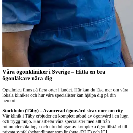
Våra ögonkliniker i Sverige – Hitta en bra
ögonläkare nära dig
Optalmica finns på flera orter i landet. Här kan du läsa mer om våra
lokala kliniker och hur våra specialister kan hjälpa dig på din
hemort.
Stockholm (Täby) – Avancerad ögonvård strax norr om city
Vår klinik i Täby erbjuder ett komplett utbud av ögonvård i en lugn
och trygg miljö. Här arbetar våra specialister med allt från
rutinundersökningar och utredningar av komplexa ögontillstånd till
privata synfelsbehandlingar som linsbyte (RLE) och ICL.