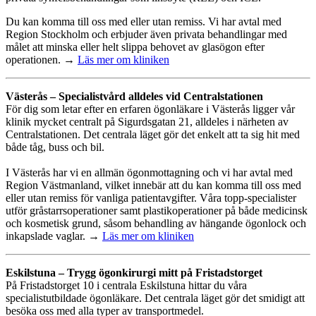
Du kan komma till oss med eller utan remiss. Vi har avtal med
Region Stockholm och erbjuder även privata behandlingar med
målet att minska eller helt slippa behovet av glasögon efter
operationen. →
Läs mer om kliniken
Västerås – Specialistvård alldeles vid Centralstationen
För dig som letar efter en erfaren ögonläkare i Västerås ligger vår
klinik mycket centralt på Sigurdsgatan 21, alldeles i närheten av
Centralstationen. Det centrala läget gör det enkelt att ta sig hit med
både tåg, buss och bil.
I Västerås har vi en allmän ögonmottagning och vi har avtal med
Region Västmanland, vilket innebär att du kan komma till oss med
eller utan remiss för vanliga patientavgifter. Våra topp-specialister
utför gråstarrsoperationer samt plastikoperationer på både medicinsk
och kosmetisk grund, såsom behandling av hängande ögonlock och
inkapslade vaglar. →
Läs mer om kliniken
Eskilstuna – Trygg ögonkirurgi mitt på Fristadstorget
På Fristadstorget 10 i centrala Eskilstuna hittar du våra
specialistutbildade ögonläkare. Det centrala läget gör det smidigt att
besöka oss med alla typer av transportmedel.