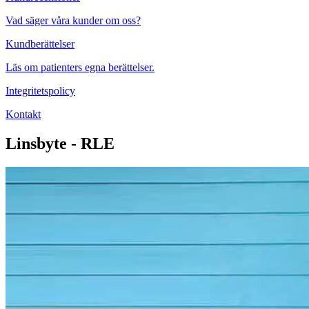
Vad säger våra kunder om oss?
Kundberättelser
Läs om patienters egna berättelser.
Integritetspolicy
Kontakt
Linsbyte - RLE