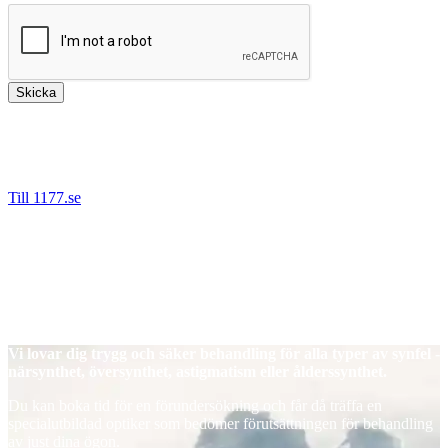
Skicka
Bäst är att kontakta oss via 1177.se då det är säkert att ange
personnummer denna väg. Vi kan då hjälpa dig direkt om du tex
behöver nytt recept, önskar boka om eller avboka en tid.
Till 1177.se
Det går även bra nå oss på telefon.
Tel: 08-55 777 680 (Stockholm)
Tel: 016-200 64 60 (Eskilstuna)
Tel: 021-665 67 00 (Västerås)
Tel: 026-442 25 20 (Gävle)
Vi lovar dig trygg och säker behandling för alla typer av synfel -
närsynthet, översynthet, astigmatism eller ålderssynthet.
Du kan boka tid för en förundersökning och får då träffa en
specialutbildad optiker som bedömer förutsättningen för behandling
av just dina ögon.