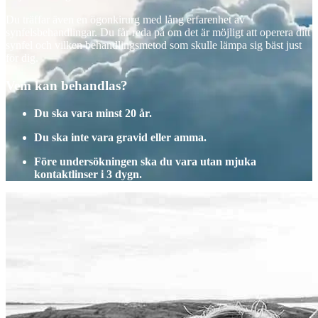
Du träffar även en ögonkirurg med lång erfarenhet av
synfelsbehandlingar. Du får reda på om det är möjligt att operera ditt
synfel och vilken behandlingsmetod som skulle lämpa sig bäst just
för dig.
Vem kan behandlas?
Du ska vara minst 20 år.
Du ska inte vara gravid eller amma.
Före undersökningen ska du vara utan mjuka
kontaktlinser i 3 dygn.