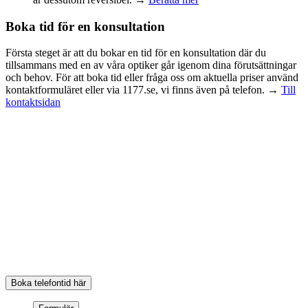
Boka tid för en konsultation
Första steget är att du bokar en tid för en konsultation där du
tillsammans med en av våra optiker går igenom dina förutsättningar
och behov. För att boka tid eller fråga oss om aktuella priser använd
kontaktformuläret eller via 1177.se, vi finns även på telefon. →
Till
kontaktsidan
Kostnadsfri konsultation
Passa på och boka en kostnadsfri konsultation, inför ett eventuellt
linsbyte, där våra optiker och ögonläkare gör olika mätningar samt
diskuterar dina behov med dig. Fyll i formuläret så kontaktar vi dig!
Boka telefontid
Boka en telefontid när det passar dig. Vi ringer upp för att svara på
dina frågor och hjälper dig att boka en tid för förundersökning inför
linsbytesoperation.
Boka telefontid här