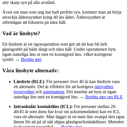
stör skarp syn på alla avstånd.
Även om man som ung har haft perfekt syn, kommer man att börja
utveckla ålderssynthet kring 40 års ålder. Ålderssynthet är
oförmågan att fokusera på nära håll.
Vad är linsbyte?
Ett linsbyte är en ögonoperation som gör att du kan bli helt
glasögonfri på både långt och nära håll. Under operationen byts
ögats naturliga lins ut mot en konstgjord lins, vilket korrigerar
synfel. →
Berätta mer
Våra linsbyte alternativ:
Linsbyte (RLE)
: För personer över 40 år kan linsbyte vara
ett alternativ. Det är effektivt för att korrigera
närsynthet
,
översynthet
och
astigmatism
. Det innebär att byta ut ögats
naturliga lins mot en konstgjord lins. →
Berätta mer om RLE
Intraokulär kontaktlins (ICL):
För personer mellan 20-
40/45 år som ännu har kvar sin ackommodation kan en ICL
vara ett alternativ. Man lägger in en tunn lins ovanpå den egna
linsen för att på så sätt slippa glasögon/kontaktlinser. Metoden
är dessutom reversibel. →
Berätta mer