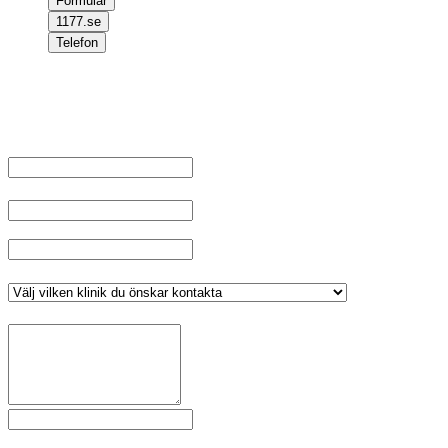
Formulär
1177.se
Telefon
Välkommen att kontakta oss, om du inte har något ärende kopplat
till ditt personnummer fyll i dina uppgifter och välj klinik, tryck sen
på skicka.
Namn
*
E-post
Telefonnummer
*
Klinik
*
Meddelande
*
Fält markerade med
är obligatoriska.