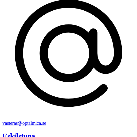
vasteras@optalmica.se
Eskilstuna