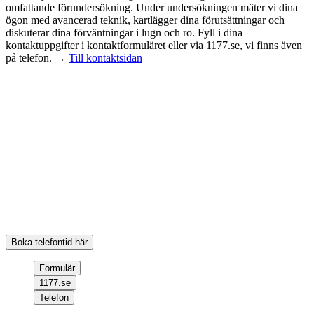
omfattande förundersökning. Under undersökningen mäter vi dina
ögon med avancerad teknik, kartlägger dina förutsättningar och
diskuterar dina förväntningar i lugn och ro. Fyll i dina
kontaktuppgifter i kontaktformuläret eller via 1177.se, vi finns även
på telefon. →
Till kontaktsidan
Kostnadsfri konsultation
Passa på och boka en kostnadsfri konsultation, inför ett eventuellt
linsbyte, där våra optiker och ögonläkare gör olika mätningar samt
diskuterar dina behov med dig. Fyll i formuläret så kontaktar vi dig!
Boka telefontid
Boka en telefontid när det passar dig. Vi ringer upp för att svara på
dina frågor och hjälper dig att boka en tid för förundersökning inför
linsbytesoperation.
Boka telefontid här
Formulär
1177.se
Telefon