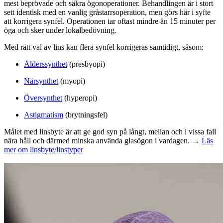
mest beprövade och säkra ögonoperationer. Behandlingen är i stort
sett identisk med en vanlig gråstarrsoperation, men görs här i syfte
att korrigera synfel. Operationen tar oftast mindre än 15 minuter per
öga och sker under lokalbedövning.
Med rätt val av lins kan flera synfel korrigeras samtidigt, såsom:
Ålderssynthet
(presbyopi)
Närsynthet
(myopi)
Översynthet
(hyperopi)
Astigmatism
(brytningsfel)
Målet med linsbyte är att ge god syn på långt, mellan och i vissa fall
nära håll och därmed minska använda glasögon i vardagen. →
Läs
mer om linsbyte/linstyper