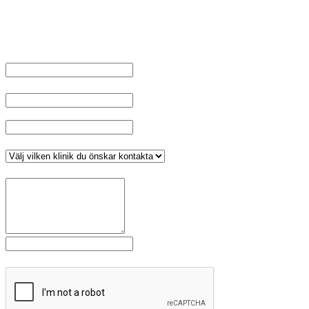
Välkommen att kontakta oss, om du inte har något ärende kopplat
till ditt personnummer fyll i dina uppgifter och välj klinik, tryck sen
på skicka.
Namn
*
E-post
Telefonnummer
*
Klinik
*
Meddelande
*
Fält markerade med
är obligatoriska.