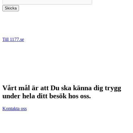
Skicka
Bäst är att kontakta oss via 1177.se då det är säkert att ange
personnummer denna väg. Vi kan då hjälpa dig direkt om du tex
behöver nytt recept, önskar boka om eller avboka en tid.
Till 1177.se
Det går även bra nå oss på telefon.
Tel: 08-55 777 680 (Stockholm)
Tel: 016-200 64 60 (Eskilstuna)
Tel: 021-665 67 00 (Västerås)
Tel: 026-442 25 20 (Gävle)
Vårt mål är att Du ska känna dig trygg
under hela ditt besök hos oss.
Kontakta oss