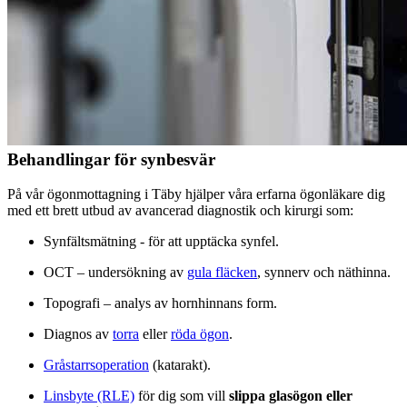
Behandlingar för synbesvär
På vår ögonmottagning i Täby hjälper våra erfarna ögonläkare dig
med ett brett utbud av avancerad diagnostik och kirurgi som:
Synfältsmätning - för att upptäcka synfel.
OCT – undersökning av
gula fläcken
, synnerv och näthinna.
Topografi – analys av hornhinnans form.
Diagnos av
torra
eller
röda ögon
.
Gråstarrsoperation
(katarakt).
Linsbyte (RLE)
för dig som vill
slippa glasögon eller