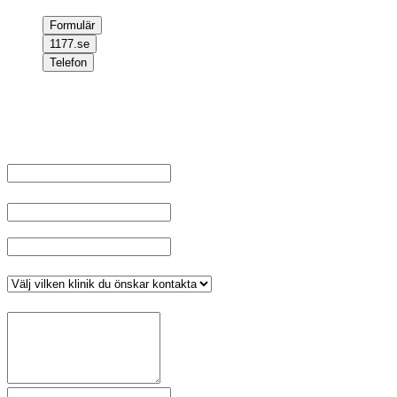
Formulär
1177.se
Telefon
Välkommen att kontakta oss, om du inte har något ärende kopplat
till ditt personnummer fyll i dina uppgifter och välj klinik, tryck sen
på skicka.
Namn
*
E-post
Telefonnummer
*
Klinik
*
Meddelande