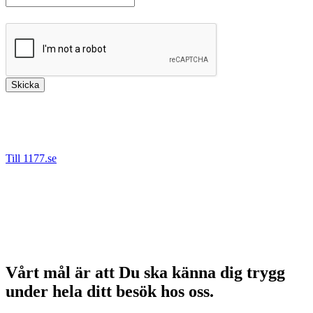
*
Fält markerade med
är obligatoriska.
Skicka
Bäst är att kontakta oss via 1177.se då det är säkert att ange
personnummer denna väg. Vi kan då hjälpa dig direkt om du tex
behöver nytt recept, önskar boka om eller avboka en tid.
Till 1177.se
Det går även bra nå oss på telefon.
Tel: 08-55 777 680 (Stockholm)
Tel: 016-200 64 60 (Eskilstuna)
Tel: 021-665 67 00 (Västerås)
Tel: 026-442 25 20 (Gävle)
Vårt mål är att Du ska känna dig trygg
under hela ditt besök hos oss.