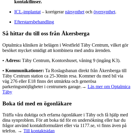
kontaktlinser.
ICL-implantat
– korrigerar
närsynthet
och
översynthet
.
Efterstarrsbehandling
Så hittar du till oss från Åkersberga
Optalmica kliniken är belägen i Westfield Täby Centrum, vilket gör
besöket mycket smidigt att kombinera med andra ärenden.
•
Adress:
Täby Centrum, Kontorshuset, våning 9 (ingång K3).
•
Kommunikationer:
Ta Roslagsbanan direkt från Åkersberga till
Täby Centrum station ca 25-30min resa. Kommer du med bil via
väg 276 eller E18 finns det utmärkta och generösa
parkeringsmöjligheter i centrumets garage.→
Läs mer om Optalmica
Täby
Boka tid med en ögonläkare
Träffa våra duktiga och erfarna ögonläkare i Täby och få hjälp med
dina synproblem. För att boka tid för en undersökning eller har du
frågor använd kontaktformuläret eller via 1177.se, vi finns även på
telefon. →
Till kontaktsidan